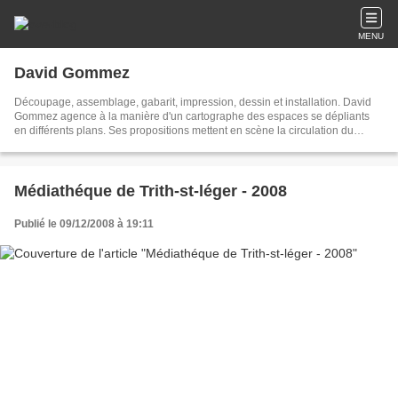
MENU
David Gommez
Découpage, assemblage, gabarit, impression, dessin et installation. David
Gommez agence à la manière d'un cartographe des espaces se dépliants
en différents plans. Ses propositions mettent en scène la circulation du
dessin et de la gravure. Son travail interroge à l'aide de formes vives et
parfois colorées la notion de spatialisation graphique.
Médiathéque de Trith-st-léger - 2008
Publié le 09/12/2008 à 19:11