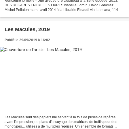
Rencontre formelle - Duo avec André Delalleau à la Belle époque, 2013.
DES REGARDS ENTRE LES LIVRES Isabelle Fordin, David Gommez,
Michel Pellaton mars - avril 2014 à la Librairie Einaudi via Labicana, 114
Roma Carte blanche a été offerte par la Librairie...
Les Macules, 2019
Publié le 29/09/2019 à 16:02
Les Macules sont des papiers me servant à la fois de prises de repères
avant l'impression, de plans d'essuyage des matrices, de frottis pour des
monotypes….utilisés à de multiples reprises. Un ensemble de formats