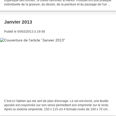
organique des formes. Si David Gommez et Alexis Trousset ont une pratique
individuelle de la gravure, du dessin, de la peinture et du passage de l'un à
l'autre, la présentation...
Janvier 2013
Publié le 05/02/2013 à 19:58
C'est ici l'atelier qui me sert de plan d'encrage. Le sol est encré, une feuille
aposée est crayonnée sur son verso permettant son empreinte sur le recto.
Après la sixième empreinte, 150 x 115 cm 4 formats rosés de 100 x 70 cm
chacun. 1er regard porté...