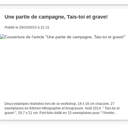
différents s'est accumulés sur les années....
Une partie de campagne, Tais-toi et grave!
Publié le 29/10/2015 à 21:11
Deux estampes réalisées lors de ce workshop, 18 x 18 cm chacune, 27
exemplaires en Kitchen-lithographie et linogravure. Août 2014. " Tais-toi et
grave! ", 29,7 x 21 cm. Port-folio édité en 15 exemplaires pour " l'Armée
Noire à Lille " en juin 2012. Il...