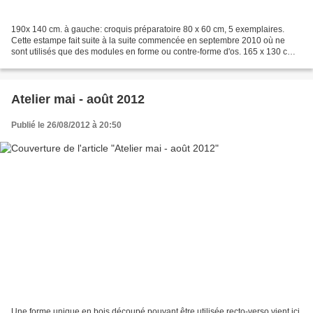
190x 140 cm. à gauche: croquis préparatoire 80 x 60 cm, 5 exemplaires.
Cette estampe fait suite à la suite commencée en septembre 2010 où ne
sont utilisés que des modules en forme ou contre-forme d'os. 165 x 130 cm.
Commencée en avril, cette installation...
Atelier mai - août 2012
Publié le 26/08/2012 à 20:50
Une forme unique en bois découpé pouvant être utilisée recto-verso vient ici