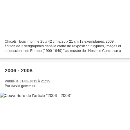
Chicots , bois imprimé 25 x 42 cm & 25 x 21 cm 18 exemplaires, 2009 .
édition de 3 sérigraphies dans le cadre de l'exposition "Hypnos, images et
inconscients en Europe (1900-1949) " au musée de l'Hospice Comtesse à
Lille; en collaboration avec les "ateliers...
2006 - 2008
Publié le 31/08/2011 à 21:15
Par
david gommez