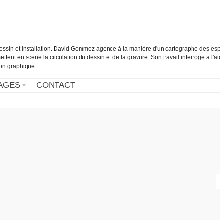
essin et installation. David Gommez agence à la manière d'un cartographe des es
ettent en scène la circulation du dessin et de la gravure. Son travail interroge à l'a
tion graphique.
AGES
CONTACT