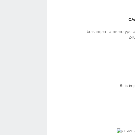
Ch
bois imprimé-monotype et
240
Bois im