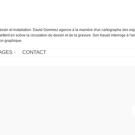
essin et installation. David Gommez agence à la manière d'un cartographe des es
ettent en scène la circulation du dessin et de la gravure. Son travail interroge à l'a
tion graphique.
AGES
CONTACT