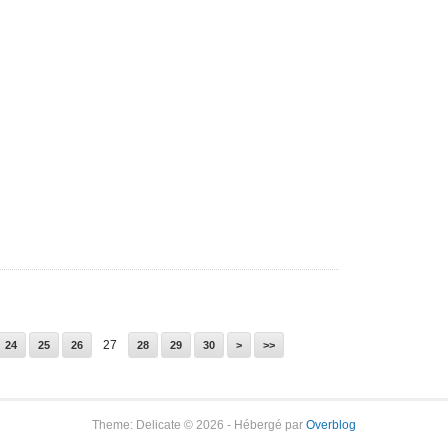
27
24
25
26
28
29
30
>
>>
Theme: Delicate © 2026 - Hébergé par
Overblog