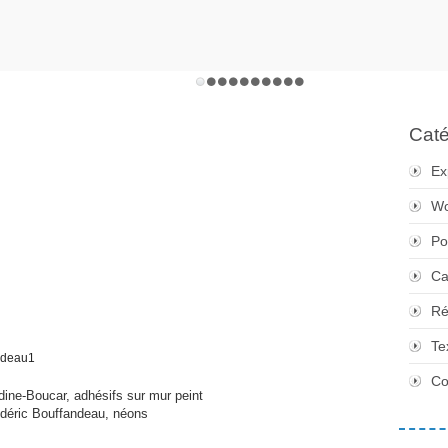
Caté
Ex
Wo
Po
Ca
Ré
Te
Co
dine-Boucar, adhésifs sur mur peint
déric Bouffandeau, néons