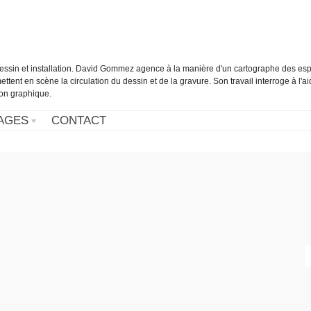
essin et installation. David Gommez agence à la manière d'un cartographe des es
ettent en scène la circulation du dessin et de la gravure. Son travail interroge à l'a
tion graphique.
AGES
CONTACT